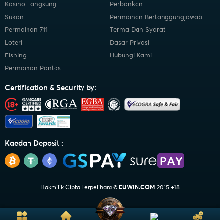
Kasino Langsung
Perbankan
Pragmatic Play ialah satu lagi penyedia perisian terkemuka dalam industri
permainan dalam talian dan terkenal dengan permainan inovatif dan
Sukan
Permainan Bertanggungjawab
berkualiti tinggi. Permainan rolet dalam talian mereka menampilkan grafik
moden dan antara muka mesra pengguna, menjadikannya pilihan popular di
Permainan 711
Terma Dan Syarat
kalangan pemain di Malaysia. Beberapa tajuk rolet teratas mereka termasuk
Roulette Crystal, Roulette Azure dan Roulette Titanium.
Loteri
Dasar Privasi
Fishing
Hubungi Kami
Kasino Dalam Talian Langsung Malaysia Mudah Alih
Permainan Pantas
Mudah alih
Kasino Dalam Talian Langsung Malaysia
ialah cara paling popular
untuk bermain slot dalam talian. Ia amat mudah dan mudah untuk diakses
pada peranti mudah alih anda, dan terdapat pelbagai jenis permainan slot
Certification & Security by:
mudah alih yang terdapat di Malaysia. Beberapa permainan popular
termasuk 918Kiss, Mega888 dan Pussy888, untuk menamakan beberapa.
Evolution Gaming Live Casino Malaysia
Evolution Gaming Live Casino Malaysia
dalam talian ialah cara terbaik untuk
menikmati keseronokan permainan kasino dari keselesaan rumah anda.
Casino Live Malaysia menawarkan pemain peluang untuk memenangi
Kaedah Deposit :
jackpot besar sambil menikmati grafik dan permainan terbaik yang tersedia.
Dengan pelbagai pilihan permainan
Live Casino Online Malaysia
untuk
dipilih, pemain boleh mencari permainan slot yang sesuai dengan citarasa
mereka dengan mudah.
Soalan Lazim
S: Adakah sah untuk bermain permainan slot dalam talian di
Hakmilik Cipta Terpelihara ©
EUWIN.COM
2015 +18
Malaysia?
J: Perjudian adalah haram di Malaysia, tetapi pemain masih boleh mengakses
kasino dalam talian dan permainan slot melalui tapak web luar pesisir. Pemain
hendaklah sentiasa memastikan untuk berjudi secara bertanggungjawab dan