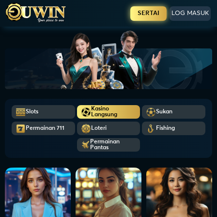
SERTAI
LOG MASUK
Kasino
Slots
Sukan
Langsung
Permainan 711
Loteri
Fishing
Permainan
Pantas